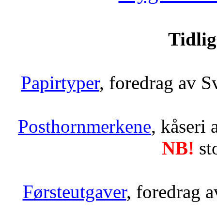
Tidlig
Papirtyper
, foredrag av 
Posthornmerkene
, kåseri
NB!
st
Førsteutgaver
, foredrag 