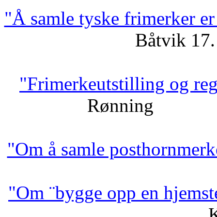
"Å samle tyske frimerker er
Båtvik 17
"Frimerkeutstilling og re
Rønning 13.
"Om å samle posthornmerk
"Om ¨bygge opp en hjemst
K