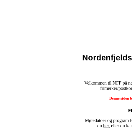
Nordenfjelds
Velkommen til NFF på net
frimerker/postko
Denne siden b
M
Møtedatoer og program fo
du
her
, eller du k