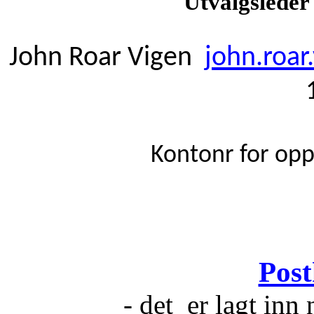
Utvalgsleder 
John Roar Vigen
john.roa
Kontonr for op
Post
- det er lagt inn